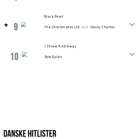
Black Pearl
9
The Checkmates Ltd.
feat.
Sonny Charles
I Threw It All Away
10
Bob Dylan