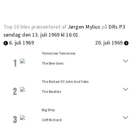
Top 10 blev præsenteret af
Jørgen Mylius
på
DRs P3
søndag den 13. juli 1969 kl 16:01
.
6. juli 1969
20. juli 1969
Tomorrow Tomorrow
1
The Bee Gees
The Ballad Of John And Yoko
2
The Beatles
Big Ship
3
Cliff Richard