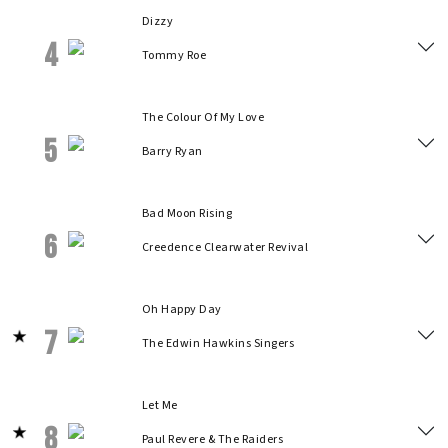
Dizzy
4
Tommy Roe
The Colour Of My Love
5
Barry Ryan
Bad Moon Rising
6
Creedence Clearwater Revival
Oh Happy Day
7
The Edwin Hawkins Singers
Let Me
8
Paul Revere & The Raiders