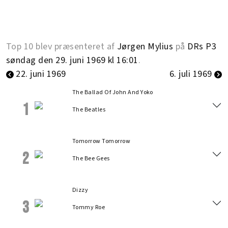
Top 10 blev præsenteret af
Jørgen Mylius
på
DRs P3
søndag den 29. juni 1969 kl 16:01
.
22. juni 1969
6. juli 1969
The Ballad Of John And Yoko
1
The Beatles
Tomorrow Tomorrow
2
The Bee Gees
Dizzy
3
Tommy Roe