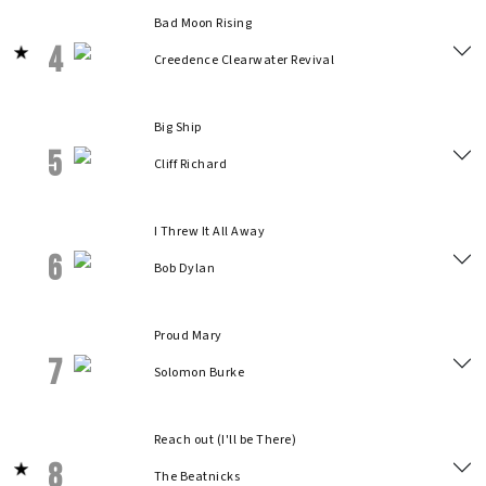
Bad Moon Rising
4
Creedence Clearwater Revival
Big Ship
5
Cliff Richard
I Threw It All Away
6
Bob Dylan
Proud Mary
7
Solomon Burke
Reach out (I'll be There)
8
The Beatnicks