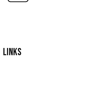
The Happening
11
The Supremes
Links