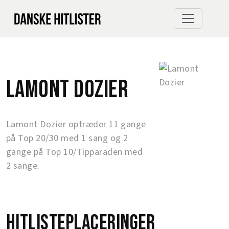
Lamont Dozier
Lamont Dozier optræder 11 gange
på Top 20/30 med 1 sang og 2
gange på Top 10/Tipparaden med
2 sange.
Hitlisteplaceringer