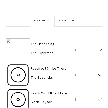
SOM KOMPONIST
SOM PRODUCER
The Happening
11
The Supremes
Reach out (I'll be There)
1
The Beatnicks
Reach Out, I'll Be There
1
Gloria Gaynor