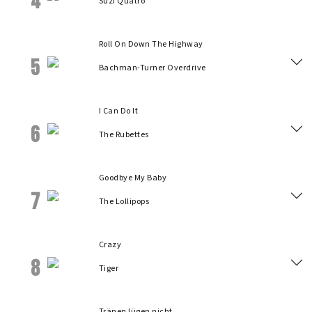
4
Suzi Quatro
Roll On Down The Highway
5
Bachman-Turner Overdrive
I Can Do It
6
The Rubettes
Goodbye My Baby
7
The Lollipops
Crazy
8
Tiger
Tränen lügen nicht