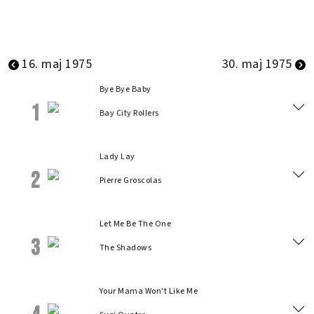
16. maj 1975
30. maj 1975
Bye Bye Baby
1
Bay City Rollers
Lady Lay
2
Pierre Groscolas
Let Me Be The One
3
The Shadows
Your Mama Won't Like Me