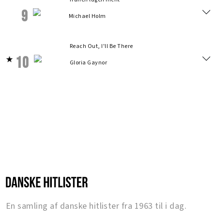
9
Michael Holm
Reach Out, I'll Be There
10
Gloria Gaynor
En samling af danske hitlister fra 1963 til i dag.