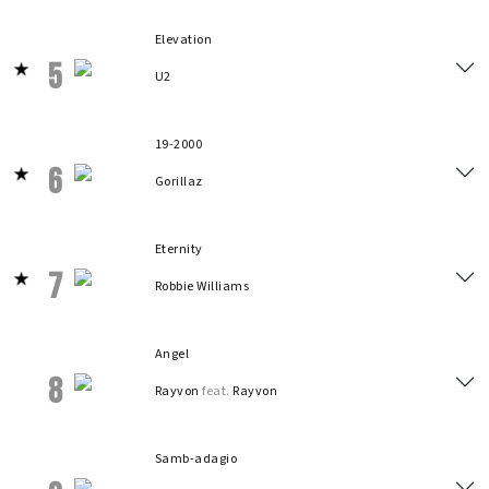
Elevation
5
U2
19-2000
6
Gorillaz
Eternity
7
Robbie Williams
Angel
8
Rayvon
feat.
Rayvon
Samb-adagio