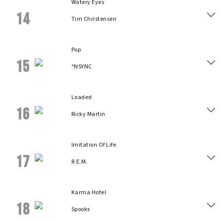
Watery Eyes
14
Tim Christensen
Pop
15
*NSYNC
Loaded
16
Ricky Martin
Imitation Of Life
17
R.E.M.
Karma Hotel
18
Spooks