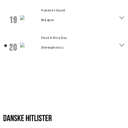
Fiskene I Havet
19
Blå øjne
Have A Nice Day
20
Stereophonics