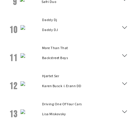
9
Safri Duo
Daddy Dj
10
Daddy DJ
More Than That
11
Backstreet Boys
Hjertet Ser
12
Karen Busck
&
Erann DD
Driving One Of Your Cars
13
Lisa Miskovsky