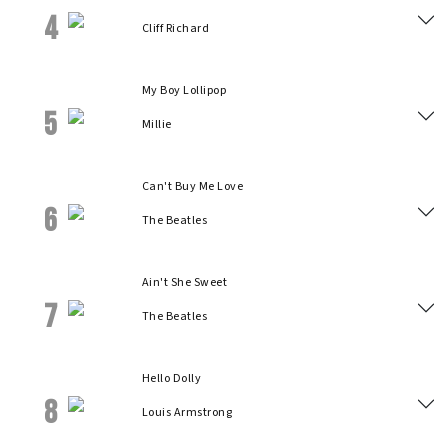
4
Cliff Richard
My Boy Lollipop
5
Millie
Can't Buy Me Love
6
The Beatles
Ain't She Sweet
7
The Beatles
Hello Dolly
8
Louis Armstrong