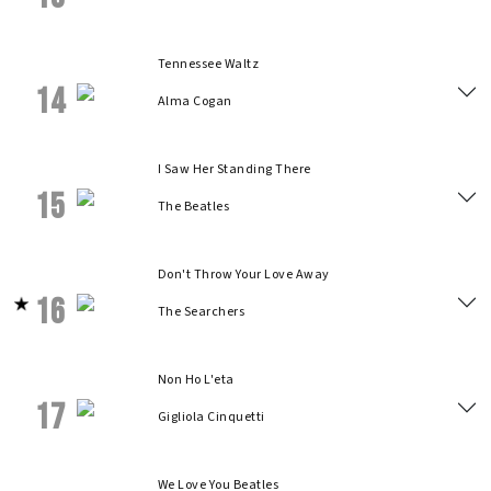
Tennessee Waltz
14
Alma Cogan
I Saw Her Standing There
15
The Beatles
Don't Throw Your Love Away
16
The Searchers
Non Ho L'eta
17
Gigliola Cinquetti
We Love You Beatles