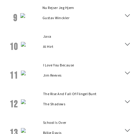
Nu Rejser Jeg Hjem
9
Gustav Winckler
Java
10
Al Hirt
I Love You Because
11
Jim Reeves
The Rise And Fall Of Flingel Bunt
12
The Shadows
School Is Over
13
Billie Davis