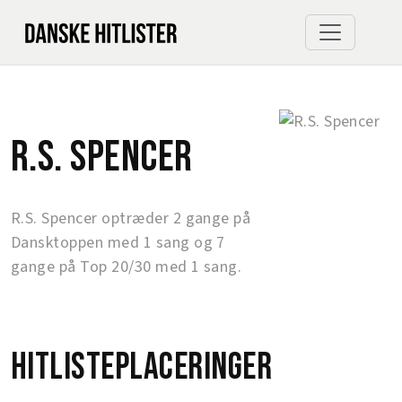
R.S. Spencer
R.S. Spencer optræder 2 gange på
Dansktoppen med 1 sang og 7
gange på Top 20/30 med 1 sang.
Hitlisteplaceringer