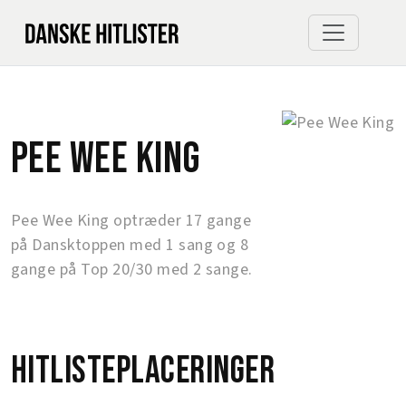
Pee Wee King
Pee Wee King optræder 17 gange
på Dansktoppen med 1 sang og 8
gange på Top 20/30 med 2 sange.
Hitlisteplaceringer