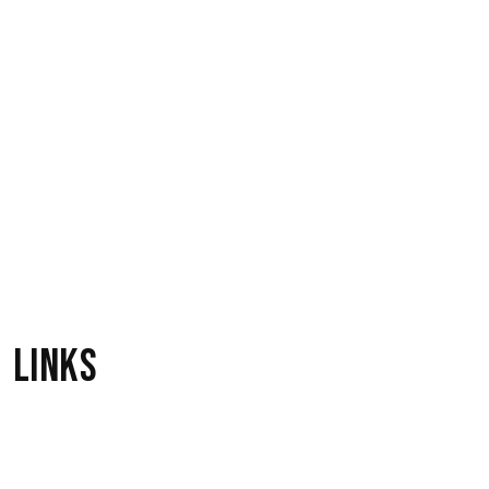
Det Ta'r Vi Fra Oven A'
1
Bent Werther
Wakadi Wakadu
1
Katy Bødtger
Links