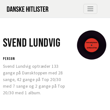
Svend Lundvig
person
Svend Lundvig optræder 133
gange på Dansktoppen med 28
sange, 42 gange på Top 20/30
med 7 sange og 2 gange på Top
20/30 med 1 album.