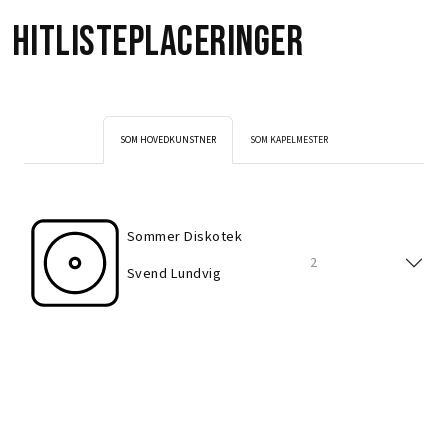
Hitlisteplaceringer
SOM HOVEDKUNSTNER
SOM KAPELMESTER
Sommer Diskotek
2
Svend Lundvig
Så går vi til enkebal
21
Katy Bødtger
Bare der er sol i dine øjne