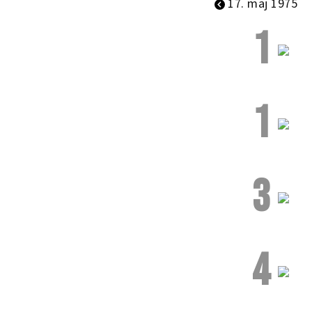
17. maj 1975
1
1
3
4