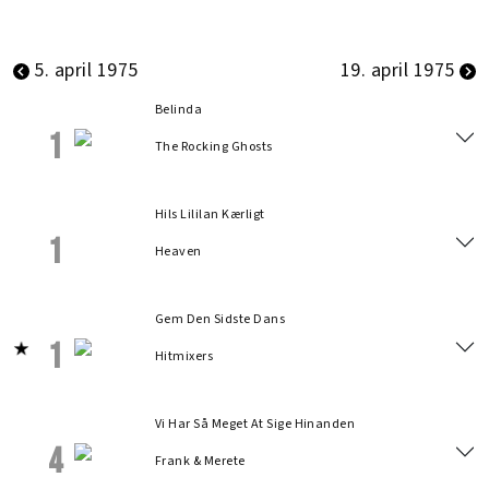
5. april 1975
19. april 1975
Belinda
1
The Rocking Ghosts
Hils Lililan Kærligt
1
Heaven
Gem Den Sidste Dans
1
Hitmixers
Vi Har Så Meget At Sige Hinanden
4
Frank & Merete