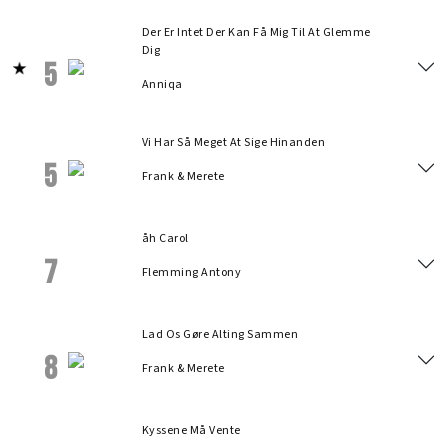
Der Er Intet Der Kan Få Mig Til At Glemme
Dig
5
Anniqa
Vi Har Så Meget At Sige Hinanden
5
Frank & Merete
åh Carol
7
Flemming Antony
Lad Os Gøre Alting Sammen
8
Frank & Merete
Kyssene Må Vente