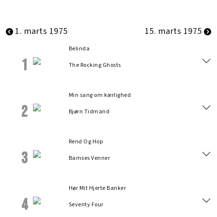
1. marts 1975
15. marts 1975
Belinda
1
The Rocking Ghosts
Min sang om kærlighed
2
Bjørn Tidmand
Rend Og Hop
3
Bamses Venner
Hør Mit Hjerte Banker
4
Seventy Four