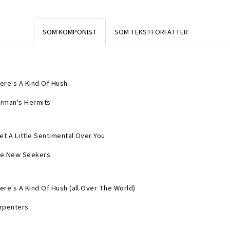
SOM KOMPONIST
SOM TEKSTFORFATTER
ere's A Kind Of Hush
rman's Hermits
Get A Little Sentimental Over You
e New Seekers
ere's A Kind Of Hush (all Over The World)
rpenters