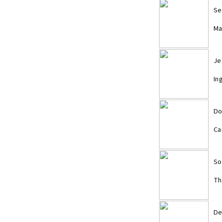
Se
Ma
Je
In
Do
Ca
So
Th
De