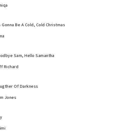
niqa
's Gonna Be A Cold, Cold Christmas
na
odbye Sam, Hello Samantha
iff Richard
ugther Of Darkness
m Jones
y
imi