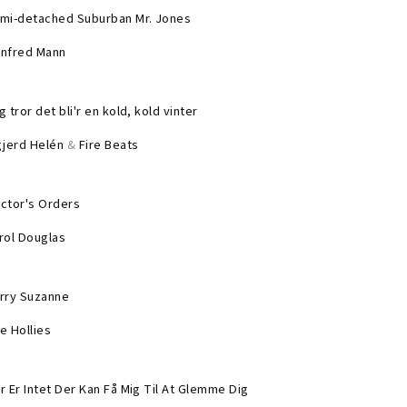
mi-detached Suburban Mr. Jones
nfred Mann
g tror det bli'r en kold, kold vinter
gjerd Helén
&
Fire Beats
ctor's Orders
rol Douglas
rry Suzanne
e Hollies
r Er Intet Der Kan Få Mig Til At Glemme Dig