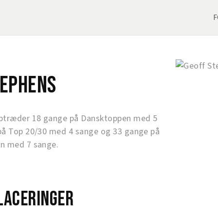
F
tephens
ptræder 18 gange på Dansktoppen med 5
på Top 20/30 med 4 sange og 33 gange på
n med 7 sange.
laceringer