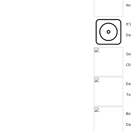
An
It
Da
Go
Cl
Da
To
Bo
Da