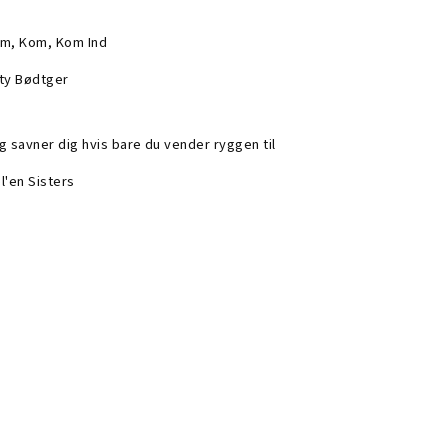
m, Kom, Kom Ind
ty Bødtger
g savner dig hvis bare du vender ryggen til
l'en Sisters
ere's A Kind Of Hush (all Over The World)
rpenters