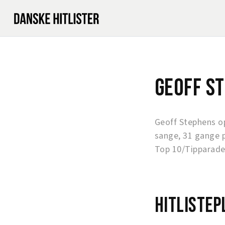
Geoff S
Geoff Stephens o
sange, 31 gange 
Top 10/Tipparade
Hitlistep