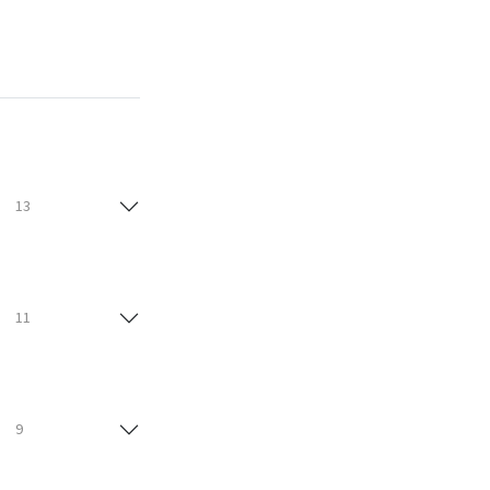
13
11
9