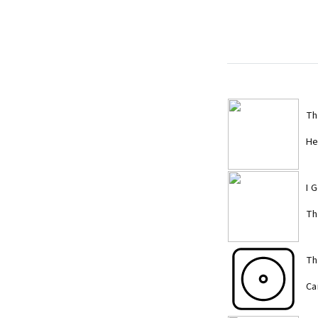
Th
He
I 
Th
Th
Ca