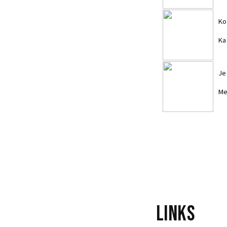
Ko
Ka
Je
Me
Th
Ca
Links