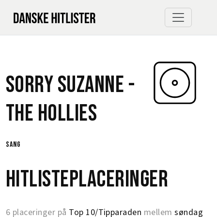
Sorry Suzanne -
The Hollies
sang
Hitlisteplaceringer
6 placeringer på
Top 10/Tipparaden
mellem
søndag