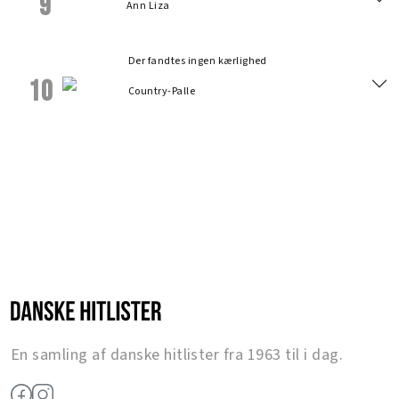
9
Ann Liza
Der fandtes ingen kærlighed
10
Country-Palle
En samling af danske hitlister fra 1963 til i dag.