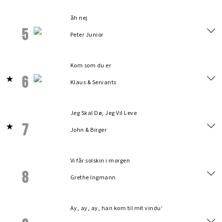
åh nej
5
Peter Junior
Kom som du er
6
Klaus & Servants
Jeg Skal Dø, Jeg Vil Leve
7
John & Birger
Vi får solskin i morgen
8
Grethe Ingmann
Ay, ay, ay, han kom til mit vindu'