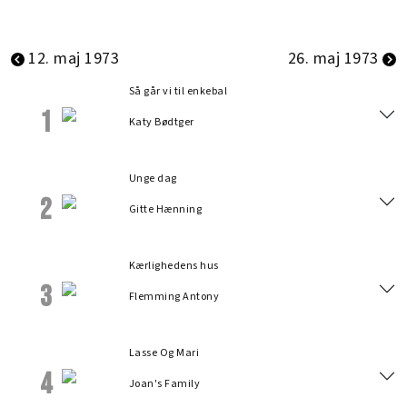
12. maj 1973
26. maj 1973
Så går vi til enkebal
1
Katy Bødtger
Unge dag
2
Gitte Hænning
Kærlighedens hus
3
Flemming Antony
Lasse Og Mari
4
Joan's Family