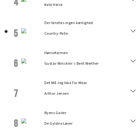
4
Keld Heick
Der fandtes ingen kærlighed
5
Country-Palle
Hønsefarmen
6
Gustav Winckler
&
Bent Werther
Det Må Jeg Ikke For Moar
7
Arthur Jensen
Byens Gader
8
De Gyldne Løver