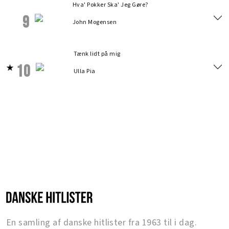
Hva' Pokker Ska' Jeg Gøre?
9
John Mogensen
Tænk lidt på mig
10
Ulla Pia
En samling af danske hitlister fra 1963 til i dag.