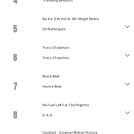
4
Traveling Wilburys
Nu Ka' Det Vist Ik' Bli' Meget Bedre
5
De Nattergale
Tracy Chapman
6
Tracy Chapman
Black Wolf
7
Hanne Boel
No Fuel Left For The Pilgrims
8
D-A-D
Cocktail - Original Motion Picture