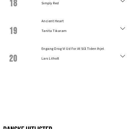
18
Simply Red
Ancient Heart
19
Tanita Tikaram
Engang Drog Vi Ud For At Slå Tiden Ihjel
20
Lars Lilholt