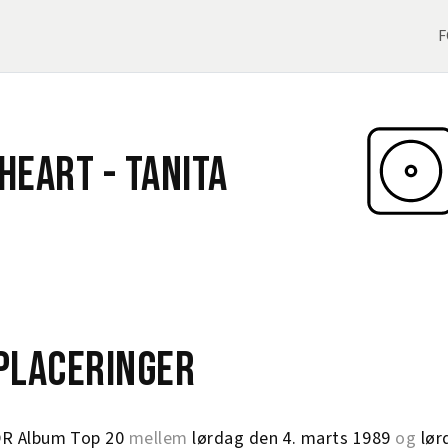
F
 Heart -
Tanita
eplaceringer
R Album Top 20
mellem
lørdag den 4. marts 1989
og
lør