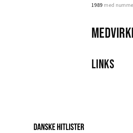
1989
med nummer 
Medvirk
Links