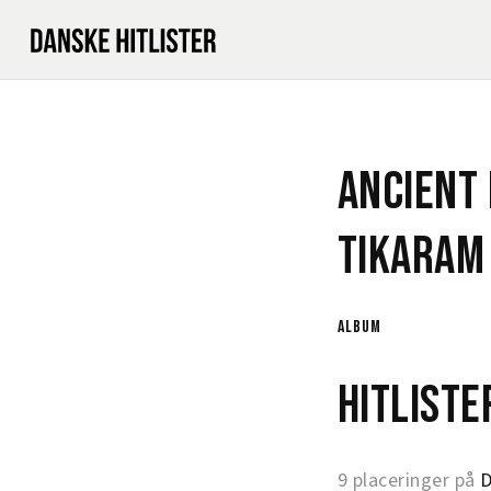
Ancient
Tikaram
album
Hitlist
9 placeringer på
D