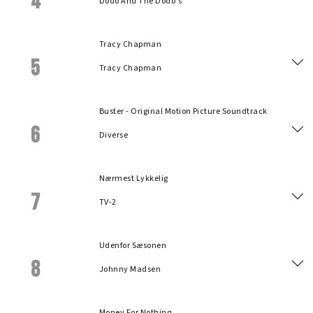
4
Dodo And The Dodo's
Tracy Chapman
5
Tracy Chapman
Buster - Original Motion Picture Soundtrack
6
Diverse
Nærmest Lykkelig
7
TV-2
Udenfor Sæsonen
8
Johnny Madsen
Money For Nothing