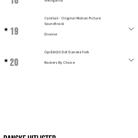
18
Vikingarna
Cocktail - Original Motion Picture
Soundtrack
19
Diverse
Opråb!(til Det Danske Folk
20
Rockers By Choice