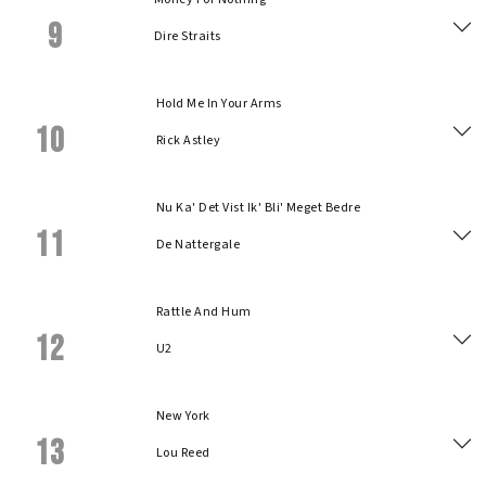
9
Dire Straits
Hold Me In Your Arms
10
Rick Astley
Nu Ka' Det Vist Ik' Bli' Meget Bedre
11
De Nattergale
Rattle And Hum
12
U2
New York
13
Lou Reed