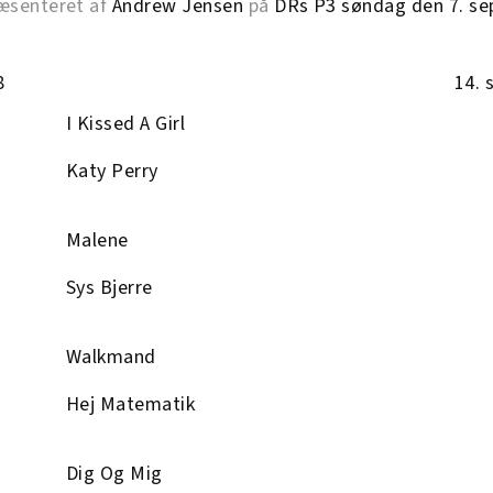
ræsenteret af
Andrew Jensen
på
DRs P3 søndag den 7. se
8
14.
I Kissed A Girl
Katy Perry
Malene
Sys Bjerre
Walkmand
Hej Matematik
Dig Og Mig