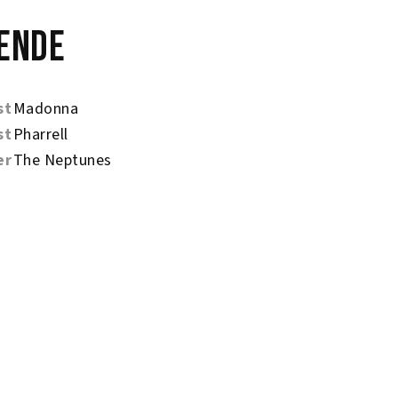
ende
st
Madonna
st
Pharrell
er
The Neptunes