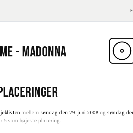
F
 Me -
Madonna
eplaceringer
jeklisten
mellem
søndag den 29. juni 2008
og
søndag de
5 som højeste placering.