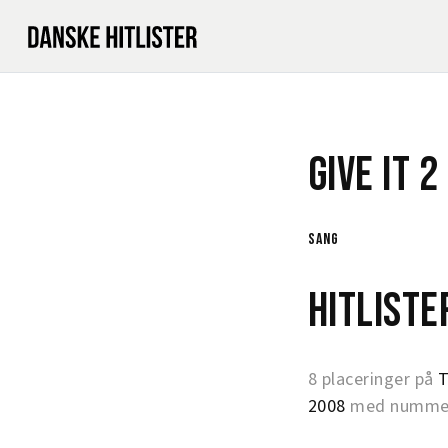
Give It 2
sang
Hitlist
8 placeringer på
T
2008
med nummer 