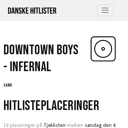
Downtown Boys
-
Infernal
sang
Hitlisteplaceringer
18 placeringer på
Tjeklisten
mellem
søndag den 4.