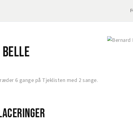
F
 Belle
træder 6 gange på Tjeklisten med 2 sange.
laceringer