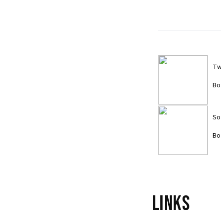
Tw
Bo
So
Bo
Links