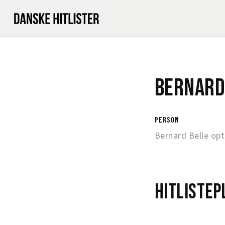
Bernard
person
Bernard Belle op
Hitlistep