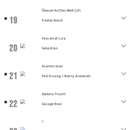
Ûberall Auf Der Welt (LP)
19
Freddy Breck
Vascomat Liza
20
Sebastian
Svantes Viser
21
Povl Dissing
&
Benny Andersen
Dødens Triumf
22
Savage Rose
?