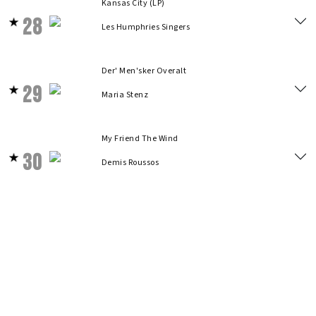
Kansas City (LP)
28
Les Humphries Singers
Der' Men'sker Overalt
29
Maria Stenz
My Friend The Wind
30
Demis Roussos