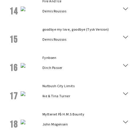
Fire And Ice
14
Demis Roussos
goodbye my love, goodbye (Tysk Version)
15
Demis Roussos
Fynboen
16
Dirch Passer
Nutbush City Limits
17
Ike & Tina Turner
Mytteriet På H.M.S Bounty
18
John Mogensen