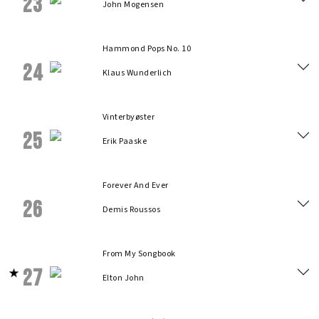
23
John Mogensen
Hammond Pops No. 10
24
Klaus Wunderlich
Vinterbyøster
25
Erik Paaske
Forever And Ever
26
Demis Roussos
From My Songbook
27
Elton John