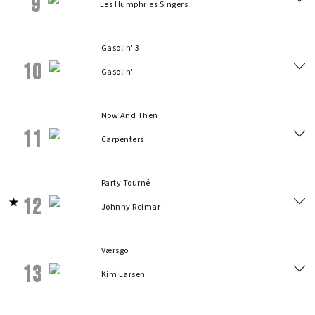
9
Les Humphries Singers
Gasolin' 3
10
Gasolin'
Now And Then
11
Carpenters
Party Tourné
12
Johnny Reimar
Værsgo
13
Kim Larsen