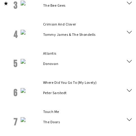
3
The Bee Gees
Crimson And Clover
4
Tommy James & The Shondells
Atlantis
5
Donovan
Where Did You Go To (My Lovely)
6
Peter Sarstedt
Touch Me
7
The Doors