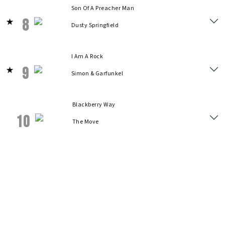
Son Of A Preacher Man
8
Dusty Springfield
I Am A Rock
9
Simon & Garfunkel
Blackberry Way
10
The Move