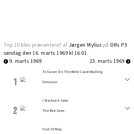
Top 10 blev præsenteret af
Jørgen Mylius
på
DRs P3
søndag den 16. marts 1969 kl 16:01
.
9. marts 1969
23. marts 1969
To Susan On The West Coast Waiting
1
Donovan
I Started A Joke
2
The Bee Gees
First Of May