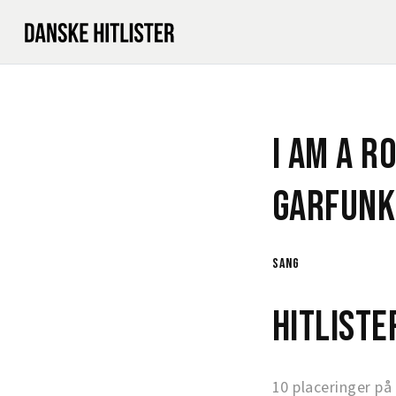
I Am A R
Garfunk
sang
Hitlist
10 placeringer på