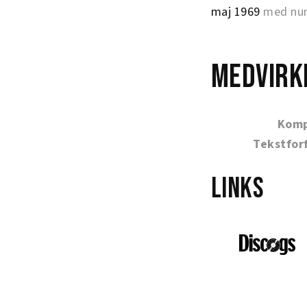
maj 1969
med num
Medvirk
Komp
Tekstfor
Links