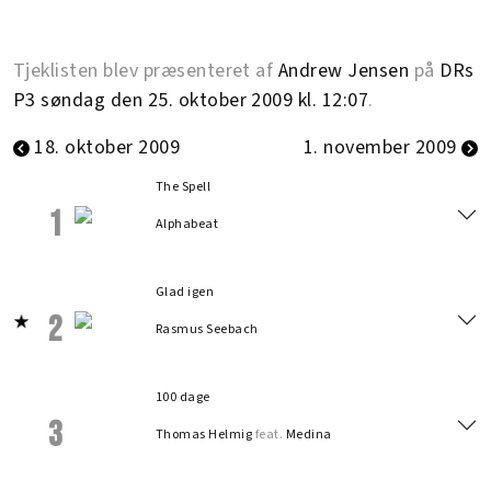
Tjeklisten blev præsenteret af
Andrew Jensen
på
DRs
P3 søndag den 25. oktober 2009 kl. 12:07
.
18. oktober 2009
1. november 2009
The Spell
1
Alphabeat
Glad igen
2
Rasmus Seebach
100 dage
3
Thomas Helmig
feat.
Medina