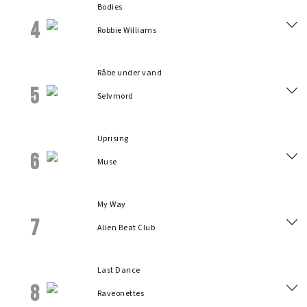
Bodies
4
Robbie Williams
Råbe under vand
5
Selvmord
Uprising
6
Muse
My Way
7
Alien Beat Club
Last Dance
8
Raveonettes