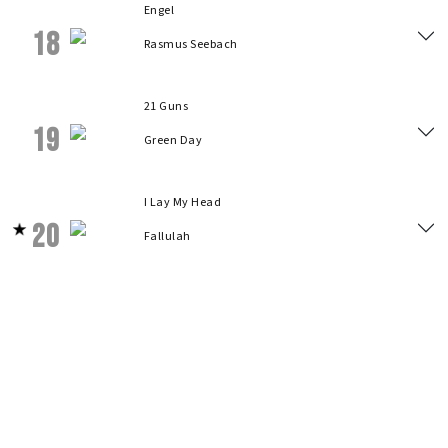
Engel
18
Rasmus Seebach
21 Guns
19
Green Day
I Lay My Head
20
Fallulah