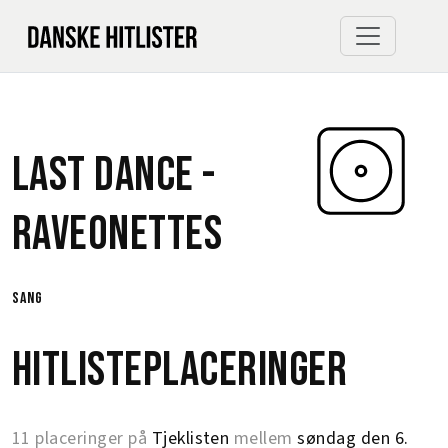
Last Dance -
Raveonettes
sang
Hitlisteplaceringer
11 placeringer på
Tjeklisten
mellem
søndag den 6.