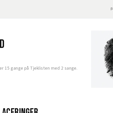
F
d
r 15 gange på Tjeklisten med 2 sange.
laceringer