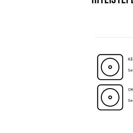
Rå
Se
O
Se