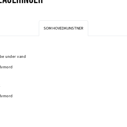
SOM HOVEDKUNSTNER
be under vand
lvmord
K
lvmord