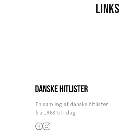
Links
En samling af danske hitlister
fra 1963 til i dag.