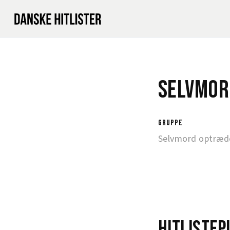
Selvmor
gruppe
Selvmord optræde
Hitlistep