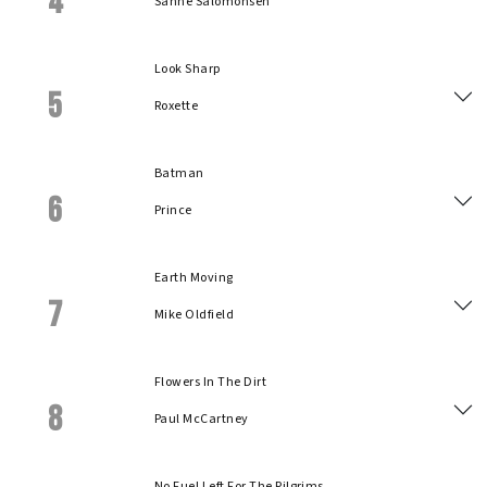
4
Sanne Salomonsen
Look Sharp
5
Roxette
Batman
6
Prince
Earth Moving
7
Mike Oldfield
Flowers In The Dirt
8
Paul McCartney
No Fuel Left For The Pilgrims