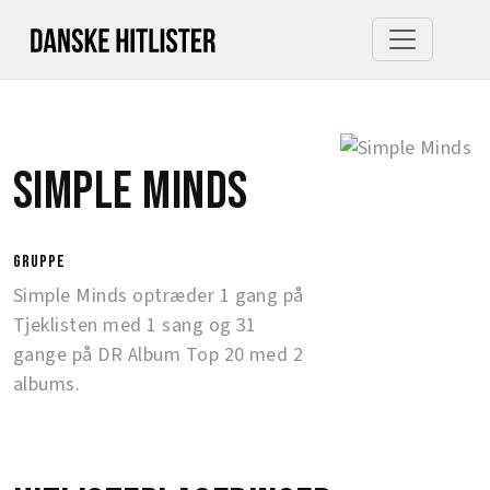
Simple Minds
gruppe
Simple Minds optræder 1 gang på
Tjeklisten med 1 sang og 31
gange på DR Album Top 20 med 2
albums.