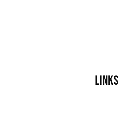
Si
Ho
Dr
Links