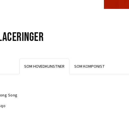
laceringer
SOM HOVEDKUNSTNER
SOM KOMPONIST
ong Song
sqo
ong Song