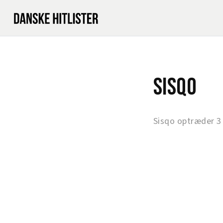
Sisqo
Sisqo optræder 3