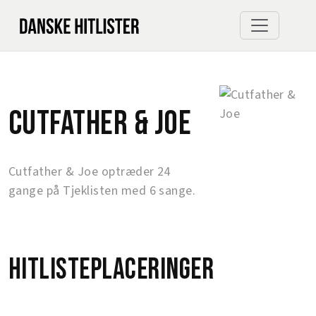
Cutfather & Joe
Cutfather & Joe optræder 24
gange på Tjeklisten med 6 sange.
Hitlisteplaceringer