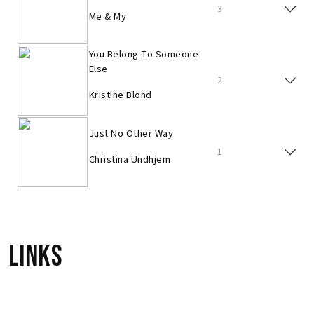
3
Me & My
You Belong To Someone
Else
2
Kristine Blond
Just No Other Way
1
Christina Undhjem
Links