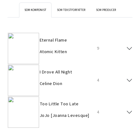
SOM KOMPONIST
SOM TEKSTFORFATTER
SOM PRODUCER
Eternal Flame
9
Atomic Kitten
I Drove All Night
4
Celine Dion
Too Little Too Late
4
JoJo [Joanna Levesque]
Lucky Love