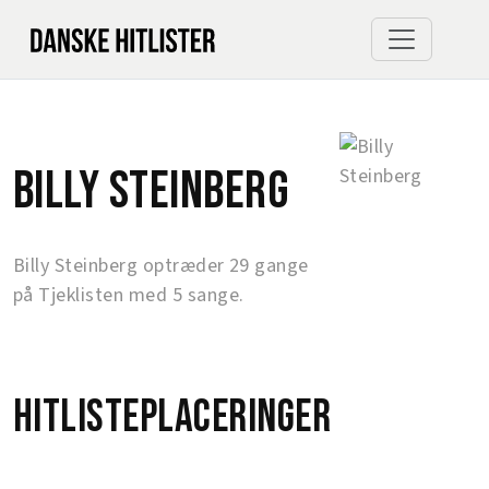
Billy Steinberg
Billy Steinberg optræder 29 gange
på Tjeklisten med 5 sange.
Hitlisteplaceringer