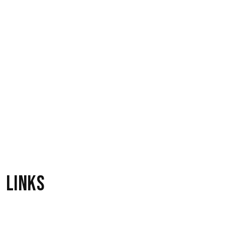
9
Ace Of Base
Loving You
3
Me & My
Too Little Too Late
4
JoJo [Joanna Levesque]
Links