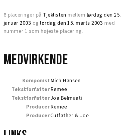
8 placeringer på
Tjeklisten
mellem
lørdag den 25.
januar 2003
og
lørdag den 15. marts 2003
med
nummer 1 som højeste placering.
Medvirkende
Komponist
Mich Hansen
Tekstforfatter
Remee
Tekstforfatter
Joe Belmaati
Producer
Remee
Producer
Cutfather & Joe