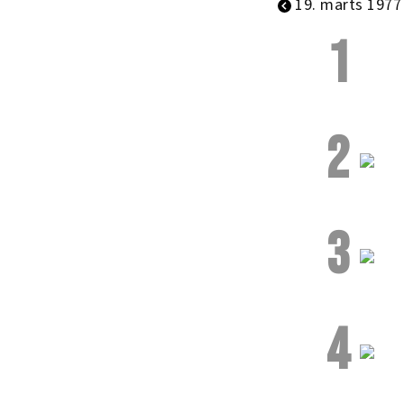
19. marts 1977
1
2
3
4