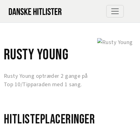
Rusty Young
Rusty Young optræder 2 gange på
Top 10/Tipparaden med 1 sang.
Hitlisteplaceringer