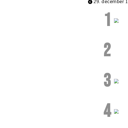
29. december 
1
2
3
4