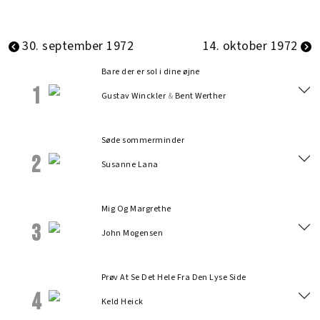
30. september 1972
14. oktober 1972
Bare der er sol i dine øjne
1
Gustav Winckler
&
Bent Werther
Søde sommerminder
2
Susanne Lana
Mig Og Margrethe
3
John Mogensen
Prøv At Se Det Hele Fra Den Lyse Side
4
Keld Heick