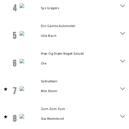
4
Sys Gregers
Din Gamle Automobil
5
Ulla Bach
Prøv Og Drøm Noget Smukt
6
Ole
Syklubben
7
Rita Storm
Zum Zum Zum
8
Siw Malmkvist