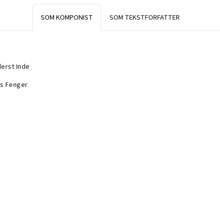
SOM KOMPONIST
SOM TEKSTFORFATTER
derst Inde
s Fenger
derst Inde
s Fenger