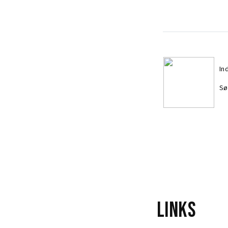
In
Sø
In
Sø
Links