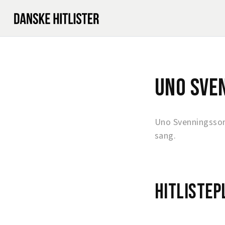
Uno Sve
Uno Svenningsson
sang.
Hitlistep