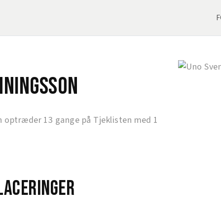
F
nningsson
 optræder 13 gange på Tjeklisten med 1
laceringer