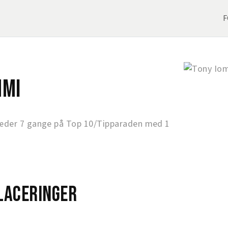
F
mmi
æder 7 gange på Top 10/Tipparaden med 1
laceringer