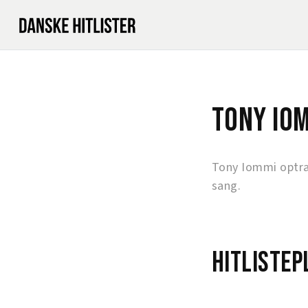
Tony Io
Tony Iommi optr
sang.
Hitlistep