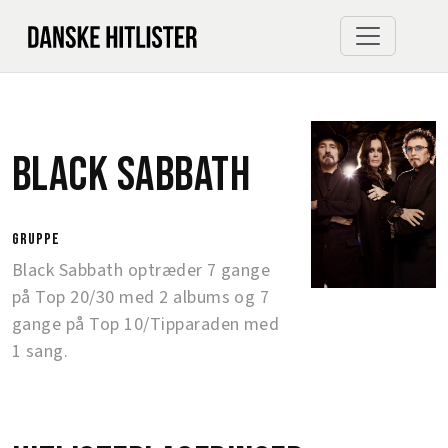
Black Sabbath
gruppe
Black Sabbath optræder 7 gange
på Top 20/30 med 2 albums og 7
gange på Top 10/Tipparaden med
1 sang.