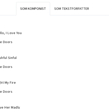
SOM KOMPONIST
SOM TEKSTFORFATTER
llo, I Love You
e Doors
shful Sinful
e Doors
ght My Fire
e Doors
ve Her Madly