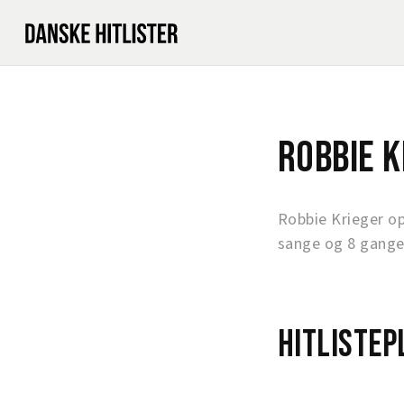
Robbie K
Robbie Krieger o
sange og 8 gange
Hitlistep