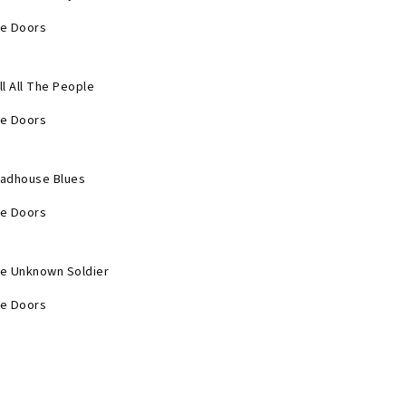
e Doors
ll All The People
e Doors
adhouse Blues
e Doors
e Unknown Soldier
e Doors
ll All The People
e Doors