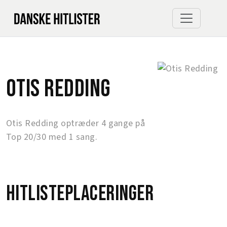
Otis Redding
Otis Redding optræder 4 gange på
Top 20/30 med 1 sang.
Hitlisteplaceringer