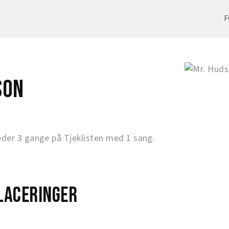
F
son
der 3 gange på Tjeklisten med 1 sang.
laceringer