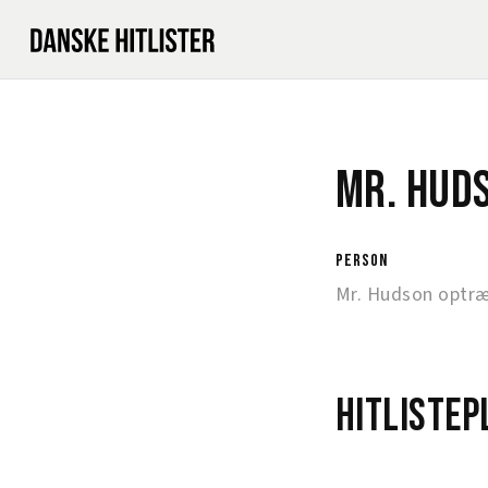
Mr. Hud
person
Mr. Hudson optræ
Hitlistep