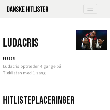
Ludacris
person
Ludacris optræder 4 gange på
Tjeklisten med 1 sang.
Hitlisteplaceringer