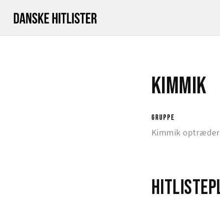
Kimmik
gruppe
Kimmik optræder
Hitlistep