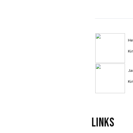
He
Ki
Ja
Ki
Links