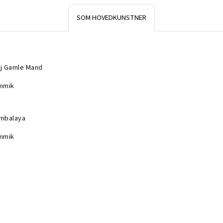
SOM HOVEDKUNSTNER
j Gamle Mand
mmik
mbalaya
mmik