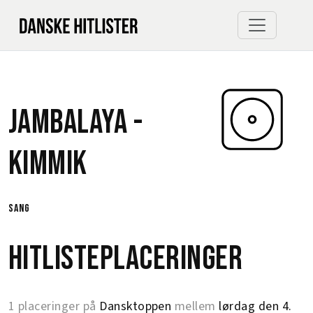
Jambalaya -
Kimmik
sang
Hitlisteplaceringer
1 placeringer på
Dansktoppen
mellem
lørdag den 4.