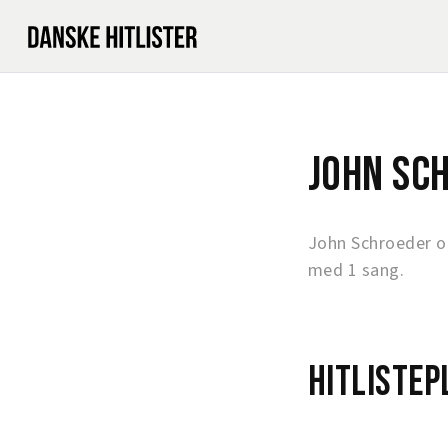
John Sc
John Schroeder o
med 1 sang.
Hitlistep