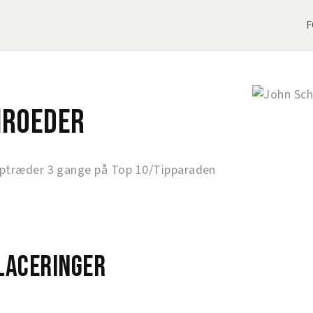
F
hroeder
ptræder 3 gange på Top 10/Tipparaden
laceringer