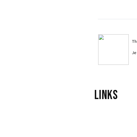
Th
Je
Links